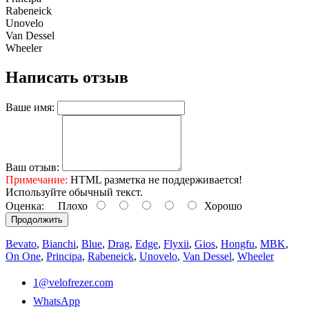
Rabeneick
Unovelo
Van Dessel
Wheeler
Написать отзыв
Ваше имя:
Ваш отзыв:
Примечание:
HTML разметка не поддерживается!
Используйте обычный текст.
Оценка:
Плохо
Хорошо
Продолжить
Bevato
,
Bianchi
,
Blue
,
Drag
,
Edge
,
Flyxii
,
Gios
,
Hongfu
,
MBK
,
On One
,
Principa
,
Rabeneick
,
Unovelo
,
Van Dessel
,
Wheeler
1@velofrezer.com
WhatsApp